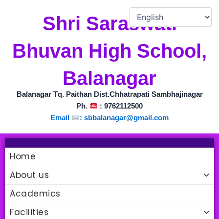
Skip
to
Shri Saraswati
content
Bhuvan High School,
Balanagar
Balanagar Tq. Paithan Dist.Chhatrapati Sambhajinagar
Ph.
: 9762112500
Email
:
sbbalanagar@gmail.com
Home
About us
Academics
Facilities