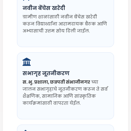
नवीन बेंचेस खरेदी
ग्रामीण शाळांसाठी नवीन बेंचेस खरेदी
करून विद्यार्थ्यांना आरामदायक बैठक आणि
अभ्यासाची उत्तम सोय दिली जाईल.
सभागृह नूतनीकरण
स. भु. प्रशाला, छत्रपती संभाजीनगर
च्या
जालन सभागृहाचे नूतनीकरण करून ते सर्व
शैक्षणिक, सामाजिक आणि सांस्कृतिक
कार्यक्रमांसाठी वापरता येईल.